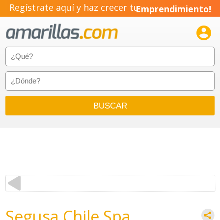
Regístrate aquí y haz crecer tu
Emprendimiento!

Segusa Chile Spa