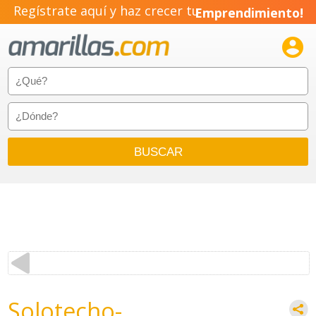
Regístrate aquí y haz crecer tu
Emprendimiento!

Solotecho-