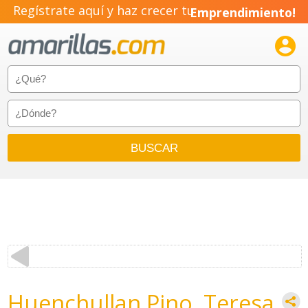
Regístrate aquí y haz crecer tu
Emprendimiento!

Huenchullan Pino, Teresa