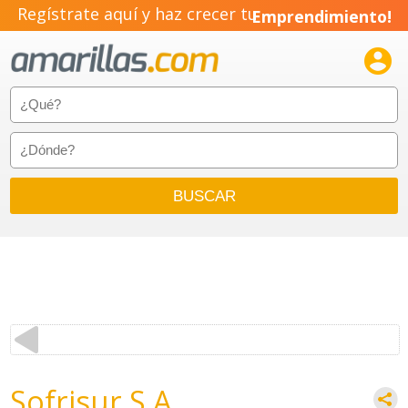
Regístrate aquí y haz crecer tu
Emprendimiento!

Sofrisur S.A