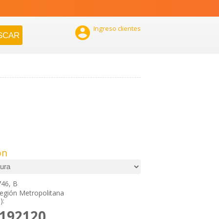

Ingreso clientes
ón
746, B
Región Metropolitana
):
2192120