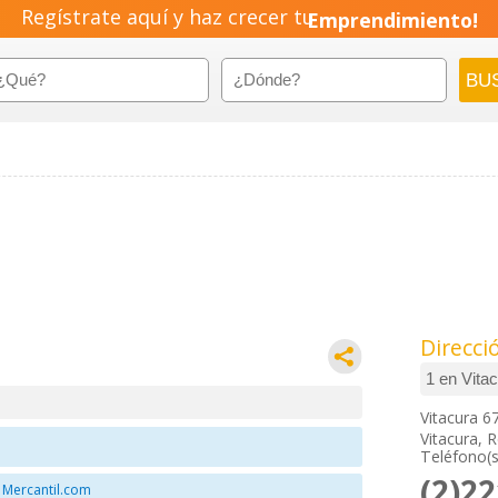
Regístrate aquí y haz crecer tu
Emprendimiento!
Direcci
Vitacura 6
Vitacura, 
Teléfono(s
(2)2
 Mercantil.com