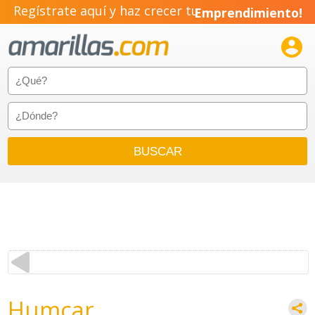
Regístrate aquí y haz crecer tu
Emprendimiento!

Humcar