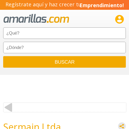
Regístrate aquí y haz crecer tu
Emprendimiento!

Sermain Ltda.