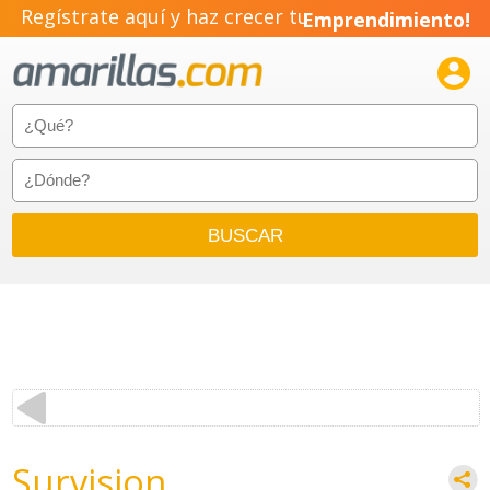
Regístrate aquí y haz crecer tu
Emprendimiento!

Survision