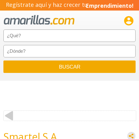
Regístrate aquí y haz crecer tu
Emprendimiento!

Smartel S.A.