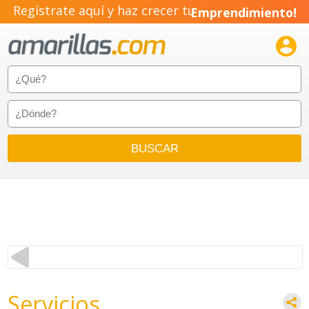
Regístrate aquí y haz crecer tu
Emprendimiento!

Servicios