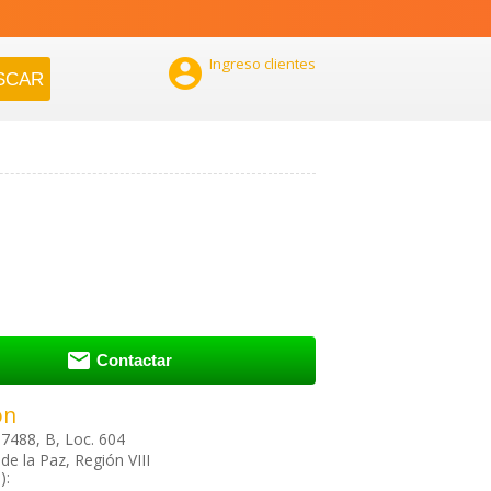

Ingreso clientes

Contactar
ón
7488, B, Loc. 604
de la Paz, Región VIII
):