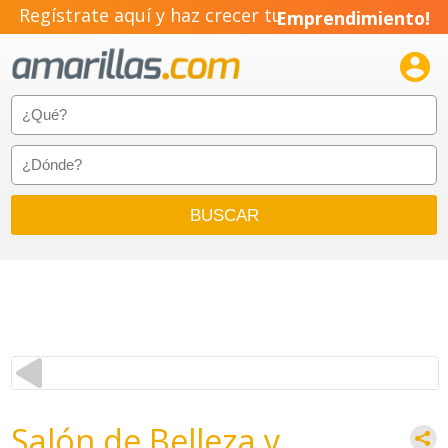
Regístrate aquí y haz crecer tu
Emprendimiento!

Salón de Belleza y