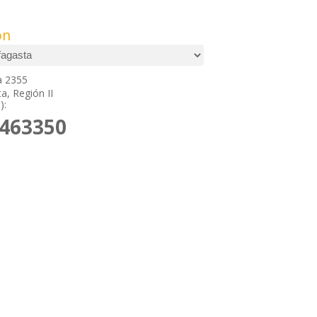
ón
 2355
a, Región II
):
2463350