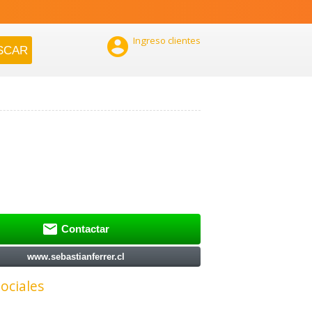

Ingreso clientes

Contactar
www.sebastianferrer.cl
ociales