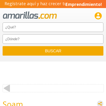
Regístrate aquí y haz crecer tu
Emprendimiento!

Soam