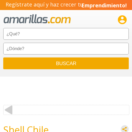
Regístrate aquí y haz crecer tu
Emprendimiento!

Shell Chile