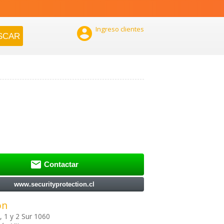

Ingreso clientes

Contactar
www.securityprotection.cl
ón
, 1 y 2 Sur 1060