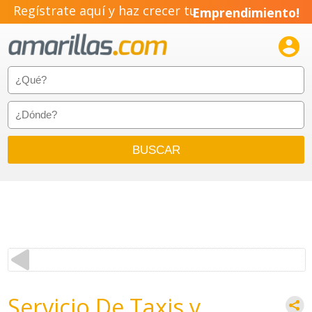
Regístrate aquí y haz crecer tu
Emprendimiento!

Servicio De Taxis y