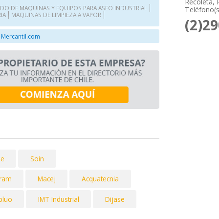
Recoleta, 
NDO DE MAQUINAS Y EQUIPOS PARA ASEO INDUSTRIAL
Teléfono(s
IA
MAQUINAS DE LIMPIEZA A VAPOR
(2)2
 Mercantil.com
le
Soin
ram
Macej
Acquatecnia
bluo
IMT Industrial
Dijase