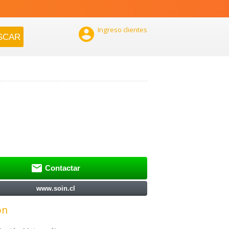

Ingreso clientes

Contactar
www.soin.cl
ón