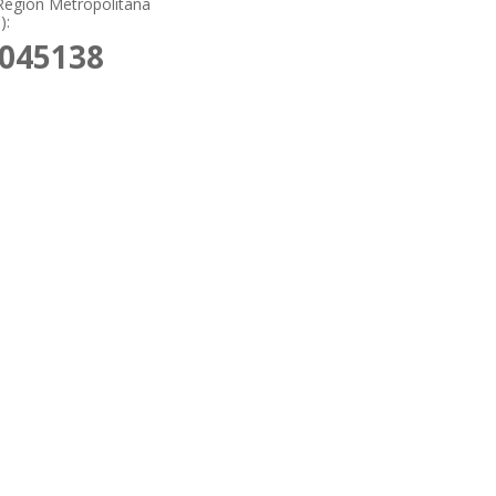
Región Metropolitana
):
9045138