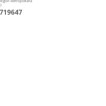
Región Metropolitana
):
6719647