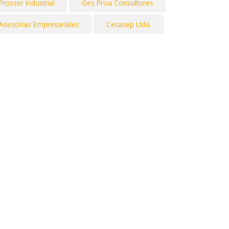
Prosser Industrial
Ges Proa Consultores
 Asesorías Empresariales
Cecasep Ltda.