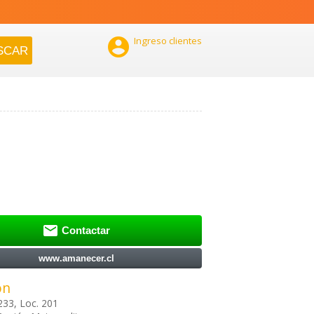

Ingreso clientes

Contactar
www.amanecer.cl
ón
233, Loc. 201