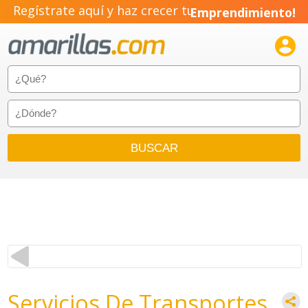
Regístrate aquí y haz crecer tu
Emprendimiento!

Servicios De Transportes