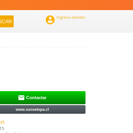

Ingreso clientes

Contactar
www.sunsetspa.cl
ón
15