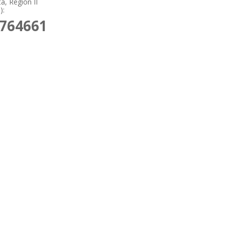
a, Región II
):
2764661