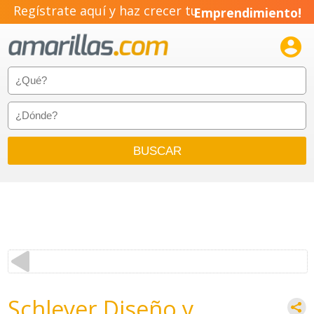
Regístrate aquí y haz crecer tu
Emprendimiento!

Schleyer Diseño y