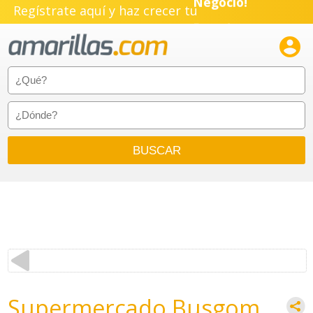
Negocio!
Regístrate aquí y haz crecer tu
Pyme!

Emprendimiento!
Supermercado Busgom