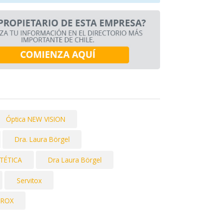
Óptica NEW VISION
Dra. Laura Börgel
STÉTICA
Dra Laura Börgel
Servitox
UROX