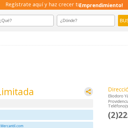
Regístrate aquí y haz crecer tu
Emprendimiento!
Limitada
Direcci
Eliodoro Y
Providenci
Teléfono(s
(2)2
 Mercantil.com