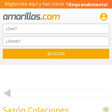
Regístrate aquí y haz crecer tu
Emprendimiento!

Sazón Colaciones