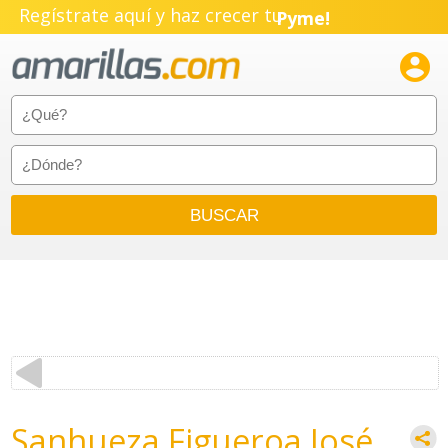
Regístrate aquí y haz crecer tu
Pyme!
Emprendimiento!

Sanhueza Figueroa José