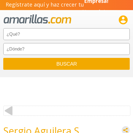
Empresa!
Regístrate aquí y haz crecer tu
Negocio!

Pyme!
Emprendimiento!
Sergio Aguilera S.