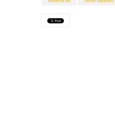
Asistencia Ats
Sermid Valparaiso