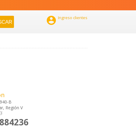

Ingreso clientes
ón
 940-B
ar, Región V
):
2884236