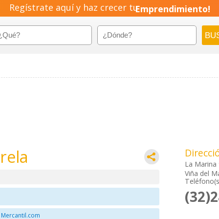
Regístrate aquí y haz crecer tu
Emprendimiento!
rela
Direcci
La Marina
Viña del M
Teléfono(s
(32)
 Mercantil.com