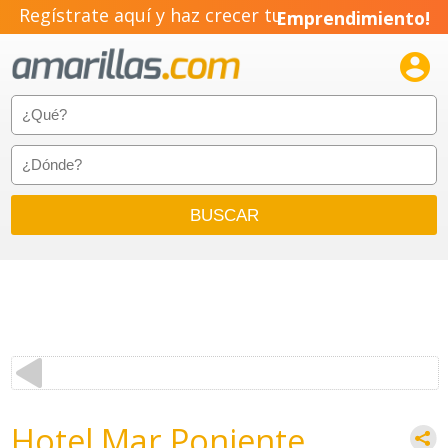
Regístrate aquí y haz crecer tu
Emprendimiento!

Hotel Mar Poniente