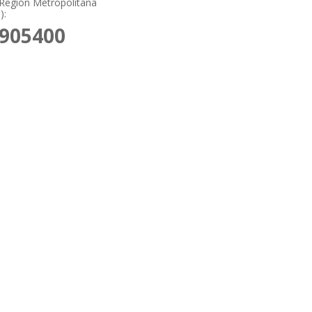
Región Metropolitana
):
7905400