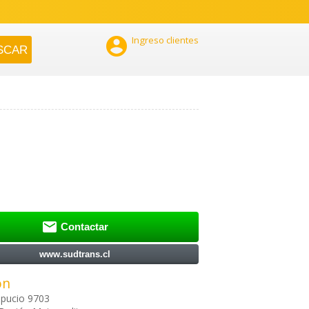

Ingreso clientes

Contactar
www.sudtrans.cl
ón
spucio 9703