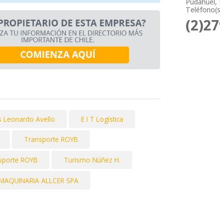
Pudahuel, 
Teléfono(s
(2)2
s Leonardo Avello
E I T Logística
Transporte ROYB
sporte ROYB
Turismo Núñez H.
MAQUINARIA ALLCER SPA