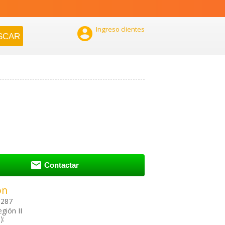

Ingreso clientes

Contactar
ón
2287
gión II
):