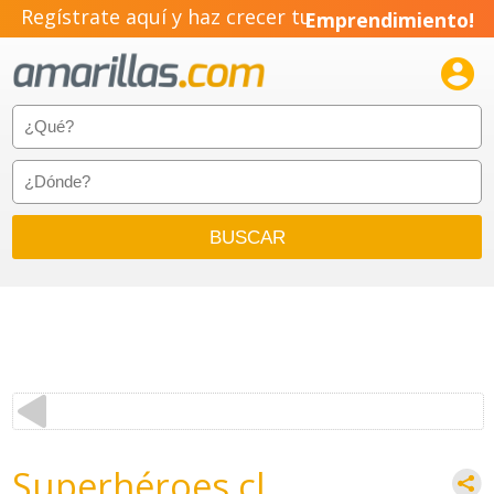
Regístrate aquí y haz crecer tu
Emprendimiento!

Superhéroes.cl