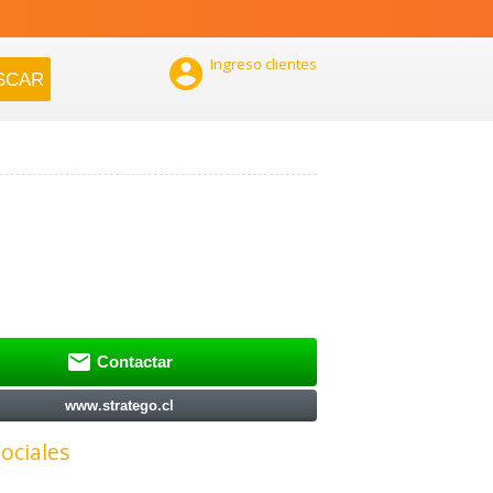

Ingreso clientes

Contactar
www.stratego.cl
ociales