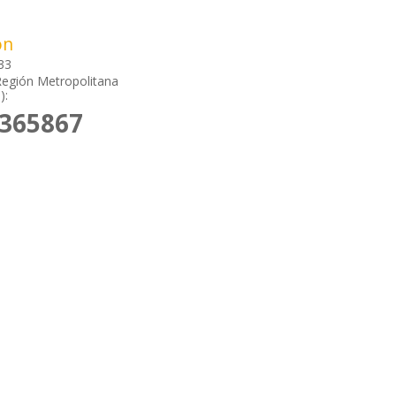
ón
33
Región Metropolitana
):
7365867