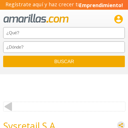
Regístrate aquí y haz crecer tu
Emprendimiento!

Sysretail S.A.