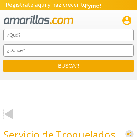
Regístrate aquí y haz crecer tu
Pyme!
Emprendimiento!

Servicio de Troquelados