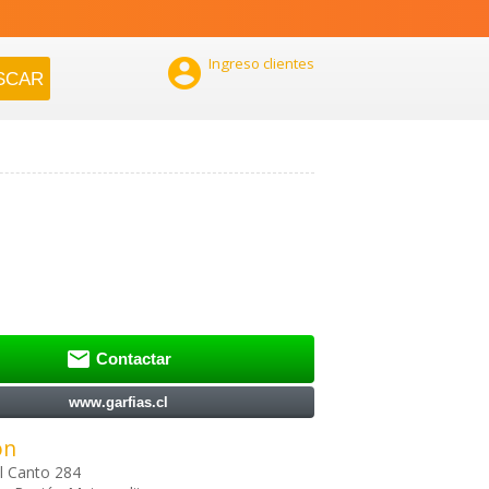

Ingreso clientes

Contactar
www.garfias.cl
ón
l Canto 284