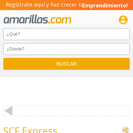
Regístrate aquí y haz crecer tu
Emprendimiento!

SCF Express