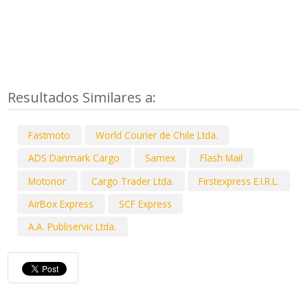
Resultados Similares a:
Fastmoto
World Courier de Chile Ltda.
ADS Danmark Cargo
Samex
Flash Mail
Motonor
Cargo Trader Ltda.
Firstexpress E.I.R.L.
AirBox Express
SCF Express
A.A. Publiservic Ltda.