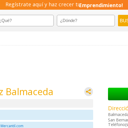
Regístrate aquí y haz crecer tu
Emprendimiento!
iz Balmaceda
Direcci
Balmaceda
San Bernar
Teléfono(s
 Mercantil.com