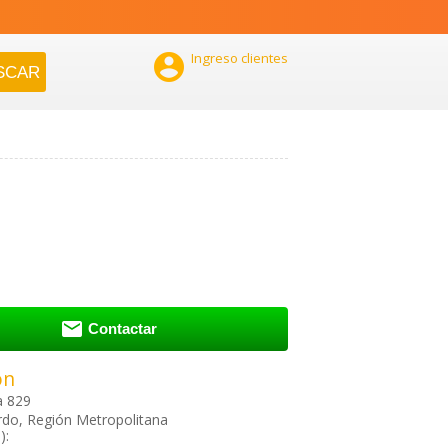

Ingreso clientes

Contactar
ón
 829
do, Región Metropolitana
):