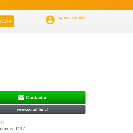

Ingreso clientes

Contactar
www.solarfilm.cl
ón
dríguez 1137