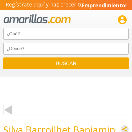
Regístrate aquí y haz crecer tu
Emprendimiento!

Silva Barroilhet Banjamin