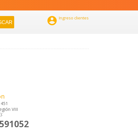

Ingreso clientes
ón
 451
gión VIII
):
2591052