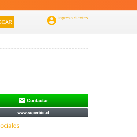

Ingreso clientes

Contactar
www.superbid.cl
ociales