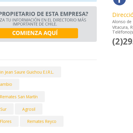
Direcci
Alonso de
Vitacura, 
Teléfono(s
(2)2
n Jean Saure Guichou E.I.R.L.
rambio
Remates San Martín
 Sur
Agrosil
Flores
Remates Reyco