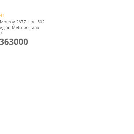
ón
 Monroy 2677, Loc. 502
Región Metropolitana
):
9363000