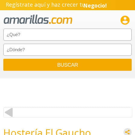
Regístrate aquí y haz crecer tu
Negocio!
Pyme!

Emprendimiento!
Hostería El Gaucho