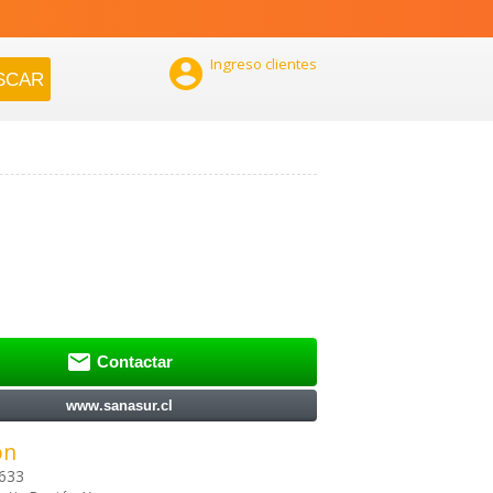

Ingreso clientes

Contactar
www.sanasur.cl
ón
633