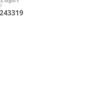
a, Región II
):
2243319