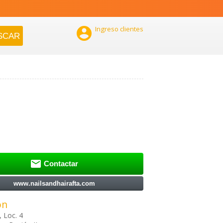

Ingreso clientes

Contactar
www.nailsandhairafta.com
ón
, Loc. 4