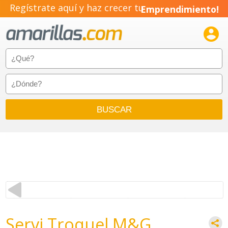
Regístrate aquí y haz crecer tu
Emprendimiento!

Servi Troquel M&G