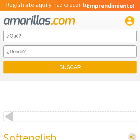
Regístrate aquí y haz crecer tu
Emprendimiento!

Softenglish