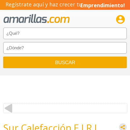
Regístrate aquí y haz crecer tu
Emprendimiento!

Sur Calefacción E.I.R.L.