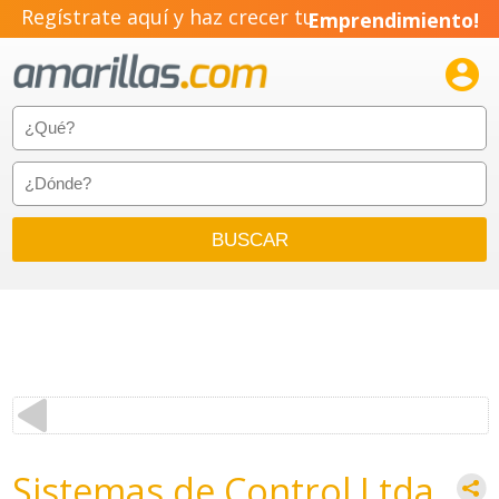
Regístrate aquí y haz crecer tu
Emprendimiento!

Sistemas de Control Ltda.