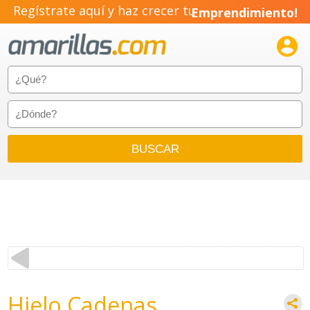
Regístrate aquí y haz crecer tu
Emprendimiento!

Hielo Cadenas